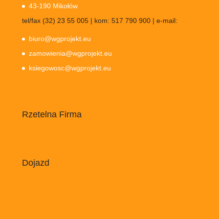
43-190 Mikołów
tel/fax (32) 23 55 005 | kom: 517 790 900 | e-mail:
biuro@wgprojekt.eu
zamowienia@wgprojekt.eu
ksiegowosc@wgprojekt.eu
Rzetelna Firma
Dojazd