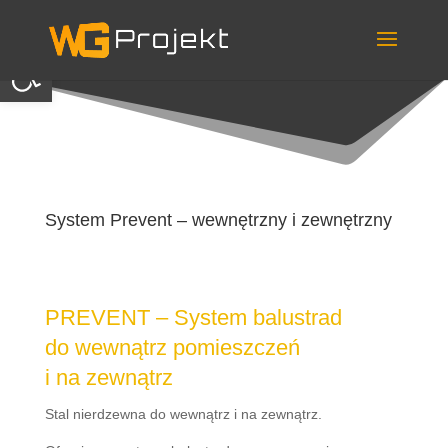
Skip
to
content
Otwórz pasek narzędzi
System Prevent – wewnętrzny i zewnętrzny
PREVENT – System balustrad
do wewnątrz pomieszczeń
i na zewnątrz
Stal nierdzewna do wewnątrz i na zewnątrz.