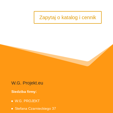
Zapytaj o katalog i cennik
W.G. Projekt.eu
Siedziba firmy:
W.G. PROJEKT
Stefana Czarnieckiego 37