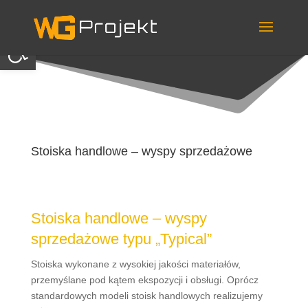
Skip
to
content
Otwórz pasek narzędzi
Stoiska handlowe – wyspy sprzedażowe
Stoiska handlowe – wyspy
sprzedażowe typu „Typical”
Stoiska wykonane z wysokiej jakości materiałów,
przemyślane pod kątem ekspozycji i obsługi. Oprócz
standardowych modeli stoisk handlowych realizujemy