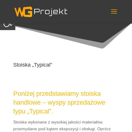
Skip
to
content
Otwórz pasek narzędzi
Stoiska „Typical”
Poniżej przedstawiamy stoiska
handlowe – wyspy sprzedażowe
typu „Typical”.
Stoiska wykonane z wysokiej jakości materiałów,
przemyślane pod kątem ekspozycji i obsługi. Oprócz