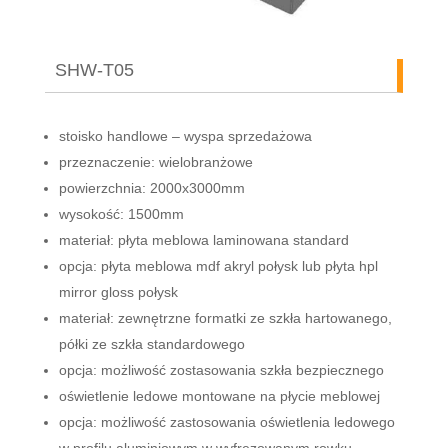
SHW-T05
stoisko handlowe – wyspa sprzedażowa
przeznaczenie: wielobranżowe
powierzchnia: 2000x3000mm
wysokość: 1500mm
materiał: płyta meblowa laminowana standard
opcja: płyta meblowa mdf akryl połysk lub płyta hpl
mirror gloss połysk
materiał: zewnętrzne formatki ze szkła hartowanego,
półki ze szkła standardowego
opcja: możliwość zostasowania szkła bezpiecznego
oświetlenie ledowe montowane na płycie meblowej
opcja: możliwość zastosowania oświetlenia ledowego
w profilu aluminiowym w wyfrezowanym rowku