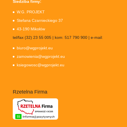
Siedziba firmy:
W.G. PROJEKT
Stefana Czarnieckiego 37
43-190 Mikołów
tel/fax (32) 23 55 005 | kom: 517 790 900 | e-mail:
biuro@wgprojekt.eu
zamowienia@wgprojekt.eu
ksiegowosc@wgprojekt.eu
Rzetelna Firma