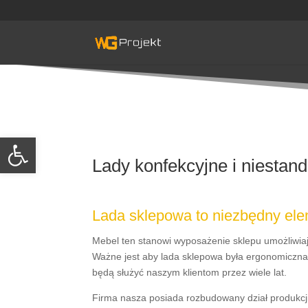
Skip
to
content
Otwórz pasek narzędzi
Lady konfekcyjne i niestan
Lada sklepowa to niezbędny ele
Mebel ten stanowi wyposażenie sklepu umożliwia
Ważne jest aby lada sklepowa była ergonomiczna, 
będą służyć naszym klientom przez wiele lat.
Firma nasza posiada rozbudowany dział produkcj