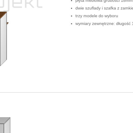
płyta meblowa grubości 18mm
dwie szuflady i szafka z zamk
trzy modele do wyboru
wymiary zewnętrzne: długoś