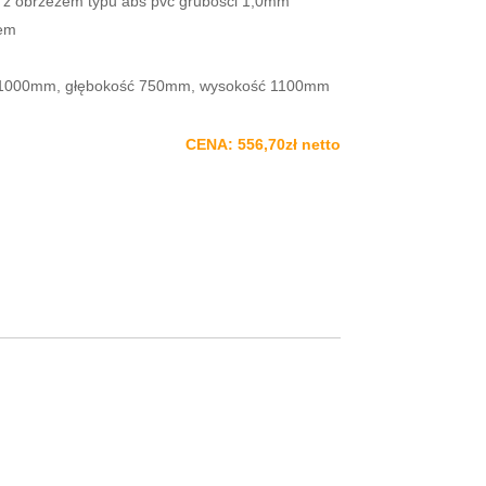
 z obrzeżem typu abs pvc grubości 1,0mm
iem
ć 1000mm, głębokość 750mm, wysokość 1100mm
CENA: 556,70zł netto