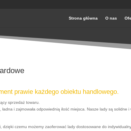
Strona główna
O nas
Ofe
dardowe
ment prawie każdego obiektu handlowego.
jący sprzedaż towaru.
ładna i zajmowała odpowiednią ilość miejsca. Nasze lady są solidne i 
i, dzięki czemu możemy zaoferować lady dostosowane do indywidualnyc