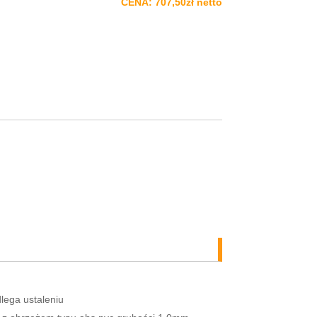
CENA: 707,50zł netto
lega ustaleniu