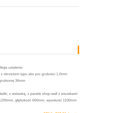
lega ustaleniu
 z obrzeżem typu abs pvc grubości 1,0mm
pogrubionej 36mm
gładki, z wstawką, z panele shop-wall z wsuwkami
ć 1200mm, głębokość 600mm, wysokość 1100mm