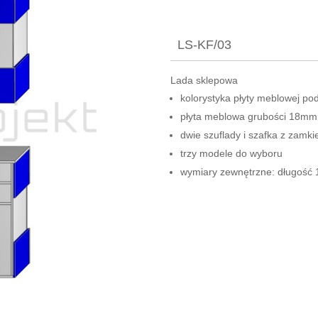
LS-KF/03
Lada sklepowa
kolorystyka płyty meblowej pod
płyta meblowa grubości 18mm
dwie szuflady i szafka z zamk
trzy modele do wyboru
wymiary zewnętrzne: długoś