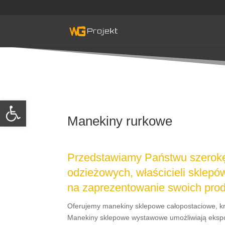
Skip
to
content
Otwórz pasek narzędzi
Manekiny rurkowe
Przedstawiamy Państwu szerokę
odzieżowych, właścicieli sklepó
na zaprezentowanie swoich prod
Oferujemy manekiny sklepowe całopostaciowe, kr
Manekiny sklepowe wystawowe umożliwiają ekspozy