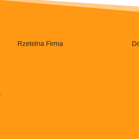
Rzetelna Firma
Do
: