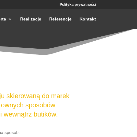
Polityka prywatności
rta
Realizacje
Referencje
Kontakt
ju skierowaną do marek
fektownych sposobów
i wewnątrz butików.
na sposób.