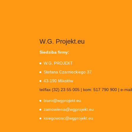
W.G. Projekt.eu
Siedziba firmy:
W.G. PROJEKT
Stefana Czarnieckiego 37
43-190 Mikołów
tel/fax (32) 23 55 005 | kom: 517 790 900 | e-mail
biuro@wgprojekt.eu
zamowienia@wgprojekt.eu
ksiegowosc@wgprojekt.eu