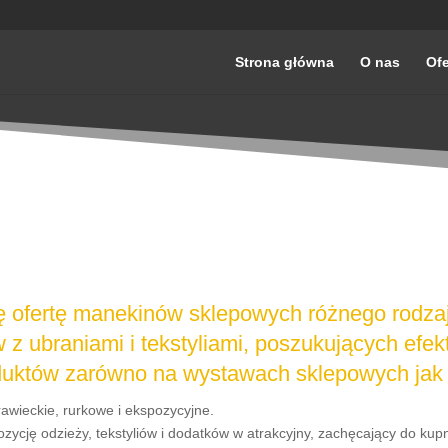
Strona główna
O nas
Ofe
 ofertę manekinów sklepowych różnego rodza
w z ubraniami i tekstyliami, poszukujących e
uktów zarówno na wystawach sklepowych jak 
awieckie, rurkowe i ekspozycyjne.
cję odzieży, tekstyliów i dodatków w atrakcyjny, zachęcający do kup