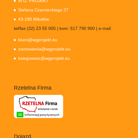
W.G. PROJEKT
Stefana Czarnieckiego 37
43-190 Mikołów
tel/fax (32) 23 55 005 | kom: 517 790 900 | e-mail:
biuro@wgprojekt.eu
zamowienia@wgprojekt.eu
ksiegowosc@wgprojekt.eu
Rzetelna Firma
Dojazd