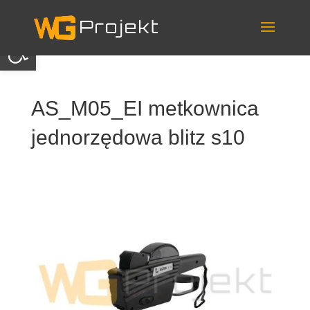
Skip
to
content
Otwórz pasek narzędzi
AS_M05_EI metkownica
jednorzędowa blitz s10