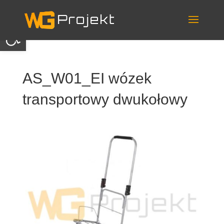
Skip
to
content
Otwórz pasek narzędzi
AS_W01_EI wózek
transportowy dwukołowy