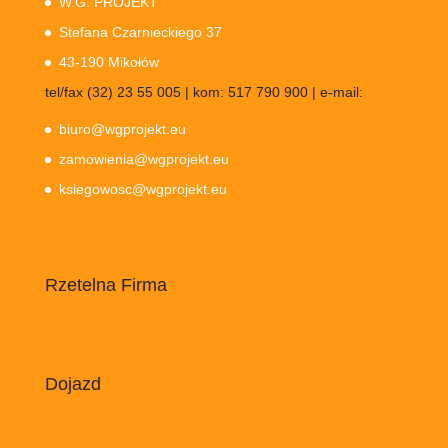
W.G. PROJEKT
Stefana Czarnieckiego 37
43-190 Mikołów
tel/fax (32) 23 55 005 | kom: 517 790 900 | e-mail:
biuro@wgprojekt.eu
zamowienia@wgprojekt.eu
ksiegowosc@wgprojekt.eu
Rzetelna Firma
Dojazd