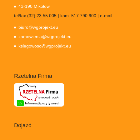
43-190 Mikołów
tel/fax (32) 23 55 005 | kom: 517 790 900 | e-mail:
biuro@wgprojekt.eu
zamowienia@wgprojekt.eu
ksiegowosc@wgprojekt.eu
Rzetelna Firma
Dojazd