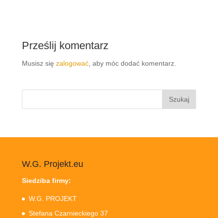
Prześlij komentarz
Musisz się
zalogować
, aby móc dodać komentarz.
Szukaj:
W.G. Projekt.eu
Siedziba firmy:
W.G. PROJEKT
Stefana Czarnieckiego 37