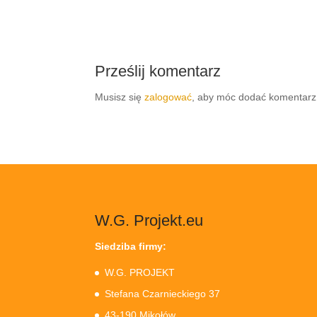
Prześlij komentarz
Musisz się
zalogować
, aby móc dodać komentarz
W.G. Projekt.eu
Siedziba firmy:
W.G. PROJEKT
Stefana Czarnieckiego 37
43-190 Mikołów