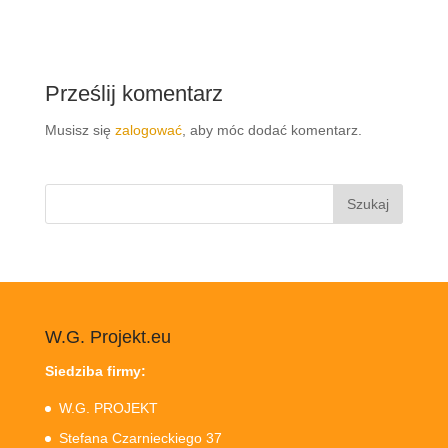
Prześlij komentarz
Musisz się
zalogować
, aby móc dodać komentarz.
Szukaj:
W.G. Projekt.eu
Siedziba firmy:
W.G. PROJEKT
Stefana Czarnieckiego 37