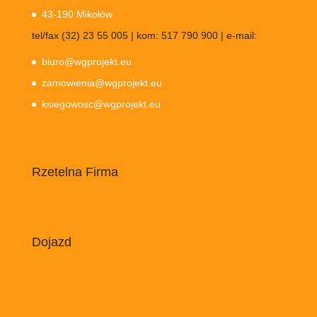
43-190 Mikołów
tel/fax (32) 23 55 005 | kom: 517 790 900 | e-mail:
biuro@wgprojekt.eu
zamowienia@wgprojekt.eu
ksiegowosc@wgprojekt.eu
Rzetelna Firma
Dojazd