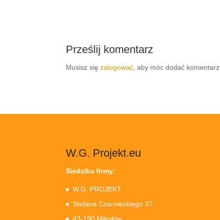
Prześlij komentarz
Musisz się
zalogować
, aby móc dodać komentarz
W.G. Projekt.eu
Siedziba firmy:
W.G. PROJEKT
Stefana Czarnieckiego 37
43-190 Mikołów