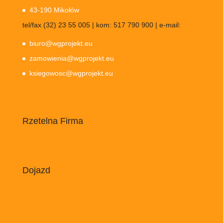
43-190 Mikołów
tel/fax (32) 23 55 005 | kom: 517 790 900 | e-mail:
biuro@wgprojekt.eu
zamowienia@wgprojekt.eu
ksiegowosc@wgprojekt.eu
Rzetelna Firma
Dojazd