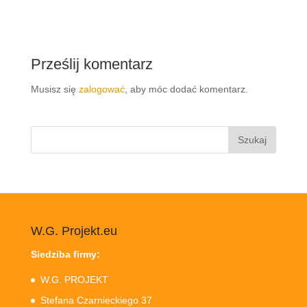
Prześlij komentarz
Musisz się
zalogować
, aby móc dodać komentarz.
Szukaj:
W.G. Projekt.eu
Siedziba firmy:
W.G. PROJEKT
Stefana Czarnieckiego 37