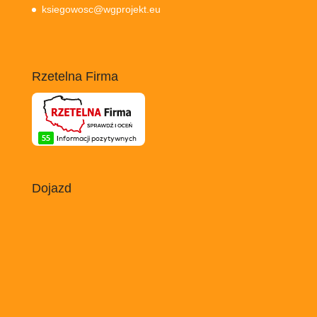
ksiegowosc@wgprojekt.eu
Rzetelna Firma
Dojazd