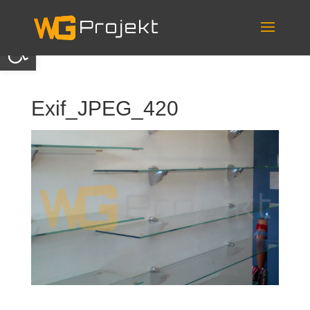
Skip
to
content
Otwórz pasek narzędzi
Exif_JPEG_420