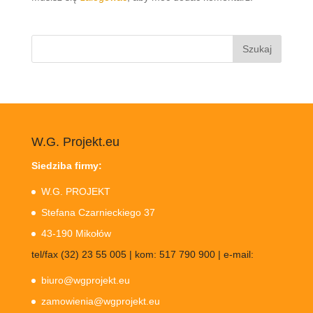
Szukaj:
W.G. Projekt.eu
Siedziba firmy:
W.G. PROJEKT
Stefana Czarnieckiego 37
43-190 Mikołów
tel/fax (32) 23 55 005 | kom: 517 790 900 | e-mail:
biuro@wgprojekt.eu
zamowienia@wgprojekt.eu