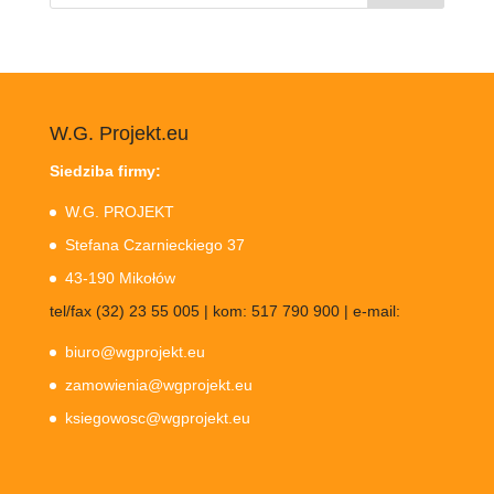
W.G. Projekt.eu
Siedziba firmy:
W.G. PROJEKT
Stefana Czarnieckiego 37
43-190 Mikołów
tel/fax (32) 23 55 005 | kom: 517 790 900 | e-mail:
biuro@wgprojekt.eu
zamowienia@wgprojekt.eu
ksiegowosc@wgprojekt.eu