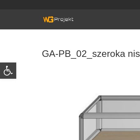
Skip
to
content
GA-PB_02_szeroka ni
Otwórz pasek narzędzi