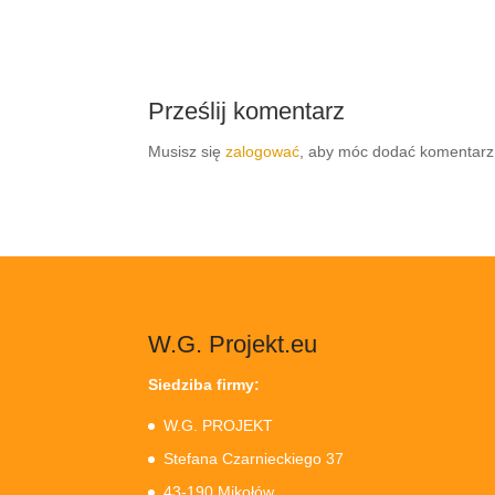
Prześlij komentarz
Musisz się
zalogować
, aby móc dodać komentarz
W.G. Projekt.eu
Siedziba firmy:
W.G. PROJEKT
Stefana Czarnieckiego 37
43-190 Mikołów