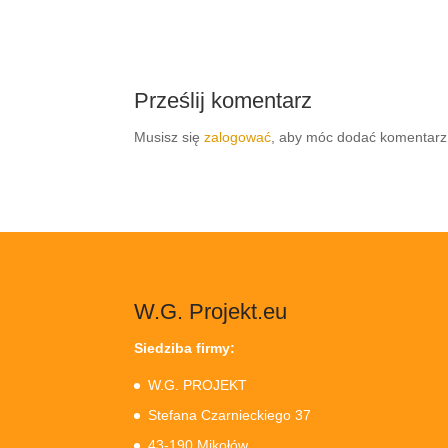
Prześlij komentarz
Musisz się
zalogować
, aby móc dodać komentarz
W.G. Projekt.eu
Siedziba firmy:
W.G. PROJEKT
Stefana Czarnieckiego 37
43-190 Mikołów