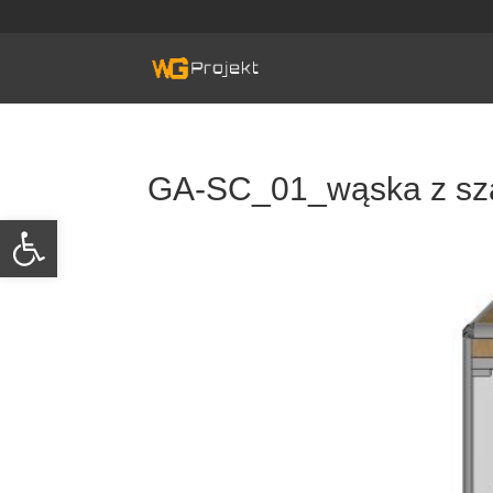
Skip
to
content
GA-SC_01_wąska z sza
Otwórz pasek narzędzi