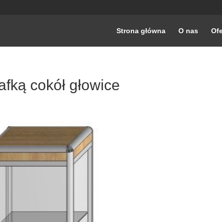
Strona główna
O nas
Ofe
fką cokół głowice