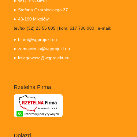
W.G. PROJEKT
Stefana Czarnieckiego 37
43-190 Mikołów
tel/fax (32) 23 55 005 | kom: 517 790 900 | e-mail:
biuro@wgprojekt.eu
zamowienia@wgprojekt.eu
ksiegowosc@wgprojekt.eu
Rzetelna Firma
Dojazd