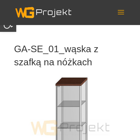
Skip
to
content
Otwórz pasek narzędzi
GA-SE_01_wąska z
szafką na nóżkach