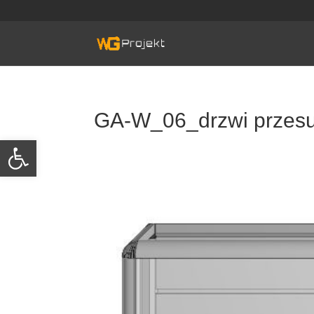
Skip
to
content
GA-W_06_drzwi przesu
Otwórz pasek narzędzi