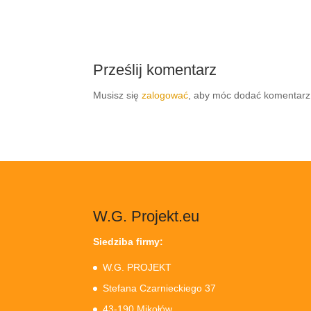
Prześlij komentarz
Musisz się
zalogować
, aby móc dodać komentarz
W.G. Projekt.eu
Siedziba firmy:
W.G. PROJEKT
Stefana Czarnieckiego 37
43-190 Mikołów