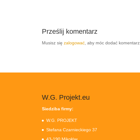
Prześlij komentarz
Musisz się
zalogować
, aby móc dodać komentarz
W.G. Projekt.eu
Siedziba firmy:
W.G. PROJEKT
Stefana Czarnieckiego 37
43-190 Mikołów