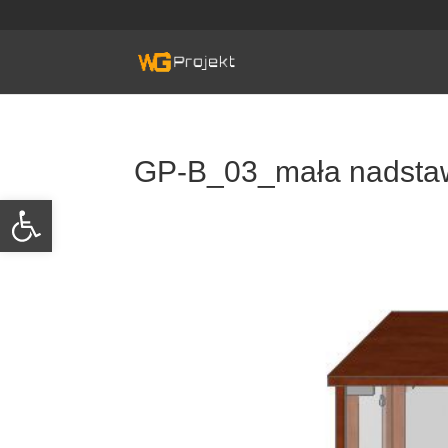
Skip
to
content
GP-B_03_mała nadsta
Otwórz pasek narzędzi