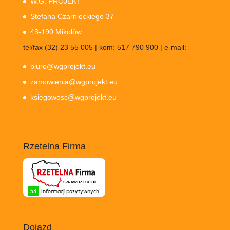
W.G. PROJEKT
Stefana Czarnieckiego 37
43-190 Mikołów
tel/fax (32) 23 55 005 | kom: 517 790 900 | e-mail:
biuro@wgprojekt.eu
zamowienia@wgprojekt.eu
ksiegowosc@wgprojekt.eu
Rzetelna Firma
Dojazd