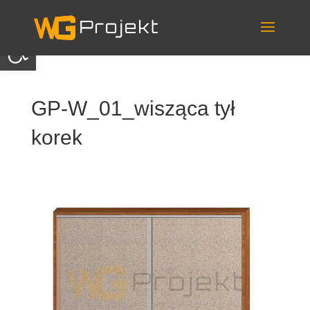
Skip
to
content
Otwórz pasek narzędzi
GP-W_01_wisząca tył
korek