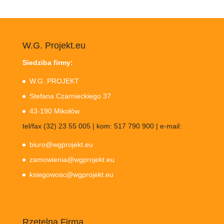
W.G. Projekt.eu
Siedziba firmy:
W.G. PROJEKT
Stefana Czarnieckiego 37
43-190 Mikołów
tel/fax (32) 23 55 005 | kom: 517 790 900 | e-mail:
biuro@wgprojekt.eu
zamowienia@wgprojekt.eu
ksiegowosc@wgprojekt.eu
Rzetelna Firma