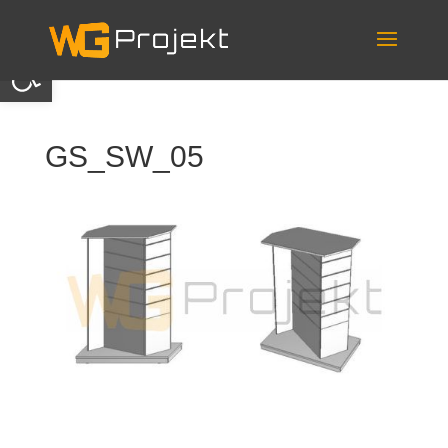
Skip
to
content
Otwórz pasek narzędzi
GS_SW_05