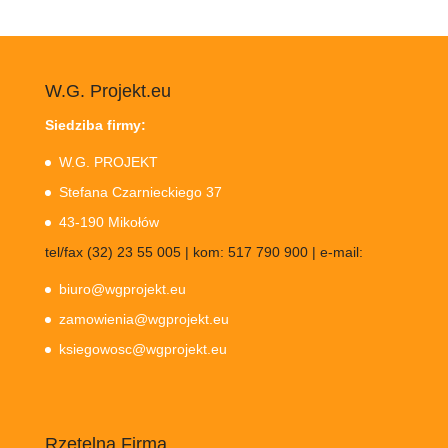
W.G. Projekt.eu
Siedziba firmy:
W.G. PROJEKT
Stefana Czarnieckiego 37
43-190 Mikołów
tel/fax (32) 23 55 005 | kom: 517 790 900 | e-mail:
biuro@wgprojekt.eu
zamowienia@wgprojekt.eu
ksiegowosc@wgprojekt.eu
Rzetelna Firma