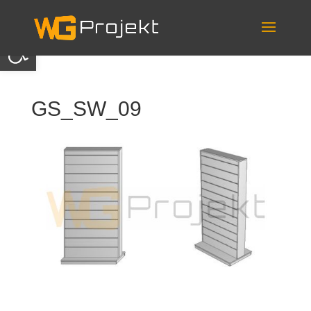
Skip
to
content
Otwórz pasek narzędzi
GS_SW_09