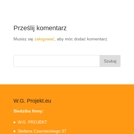
Prześlij komentarz
Musisz się
zalogować
, aby móc dodać komentarz.
Szukaj:
W.G. Projekt.eu
Siedziba firmy:
W.G. PROJEKT
Stefana Czarnieckiego 37