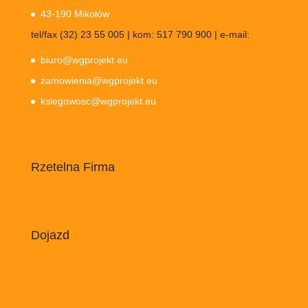
43-190 Mikołów
tel/fax (32) 23 55 005 | kom: 517 790 900 | e-mail:
biuro@wgprojekt.eu
zamowienia@wgprojekt.eu
ksiegowosc@wgprojekt.eu
Rzetelna Firma
Dojazd