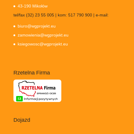
43-190 Mikołów
tel/fax (32) 23 55 005 | kom: 517 790 900 | e-mail:
biuro@wgprojekt.eu
zamowienia@wgprojekt.eu
ksiegowosc@wgprojekt.eu
Rzetelna Firma
Dojazd