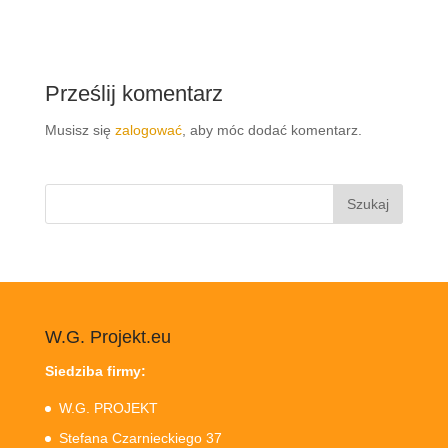
Prześlij komentarz
Musisz się
zalogować
, aby móc dodać komentarz.
Szukaj:
W.G. Projekt.eu
Siedziba firmy:
W.G. PROJEKT
Stefana Czarnieckiego 37