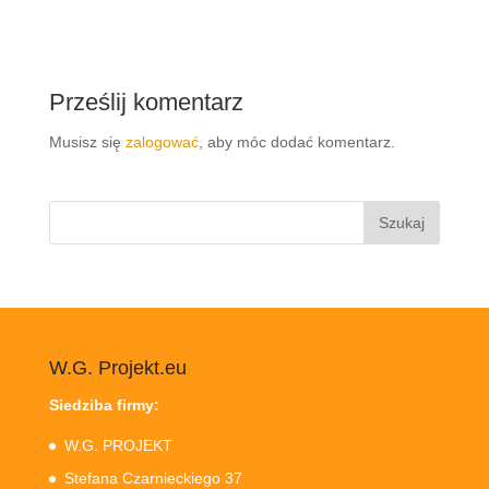
Prześlij komentarz
Musisz się
zalogować
, aby móc dodać komentarz.
Szukaj:
W.G. Projekt.eu
Siedziba firmy:
W.G. PROJEKT
Stefana Czarnieckiego 37