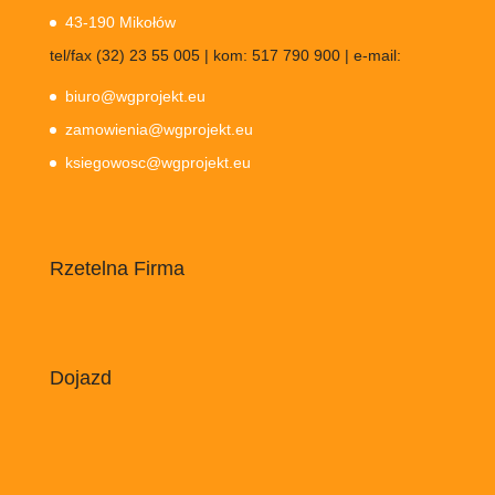
43-190 Mikołów
tel/fax (32) 23 55 005 | kom: 517 790 900 | e-mail:
biuro@wgprojekt.eu
zamowienia@wgprojekt.eu
ksiegowosc@wgprojekt.eu
Rzetelna Firma
Dojazd