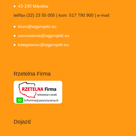
43-190 Mikołów
tel/fax (32) 23 55 005 | kom: 517 790 900 | e-mail:
biuro@wgprojekt.eu
zamowienia@wgprojekt.eu
ksiegowosc@wgprojekt.eu
Rzetelna Firma
Dojazd