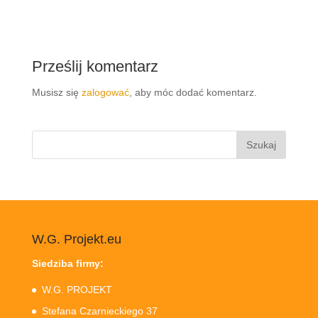
Prześlij komentarz
Musisz się
zalogować
, aby móc dodać komentarz.
Szukaj:
W.G. Projekt.eu
Siedziba firmy:
W.G. PROJEKT
Stefana Czarnieckiego 37