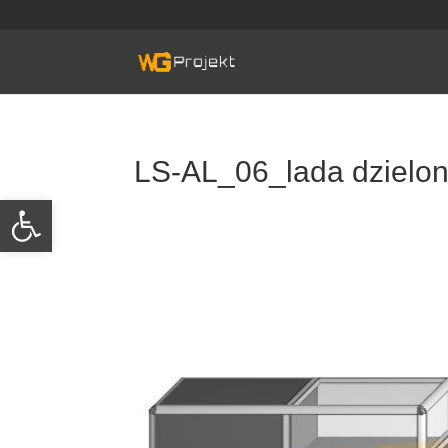
Skip
to
content
LS-AL_06_lada dzielo
Otwórz pasek narzędzi