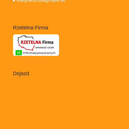
ksiegowosc@wgprojekt.eu
Rzetelna Firma
Dojazd