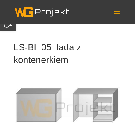
Skip
to
content
Otwórz pasek narzędzi
LS-BI_05_lada z
kontenerkiem