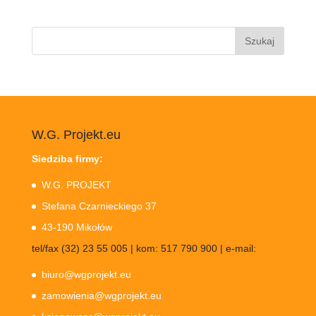
Szukaj:
W.G. Projekt.eu
Siedziba firmy:
W.G. PROJEKT
Stefana Czarnieckiego 37
43-190 Mikołów
tel/fax (32) 23 55 005 | kom: 517 790 900 | e-mail:
biuro@wgprojekt.eu
zamowienia@wgprojekt.eu