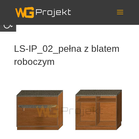
Skip
to
content
Otwórz pasek narzędzi
LS-IP_02_pełna z blatem
roboczym