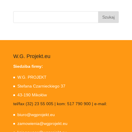
Szukaj:
W.G. Projekt.eu
Siedziba firmy:
W.G. PROJEKT
Stefana Czarnieckiego 37
43-190 Mikołów
tel/fax (32) 23 55 005 | kom: 517 790 900 | e-mail:
biuro@wgprojekt.eu
zamowienia@wgprojekt.eu