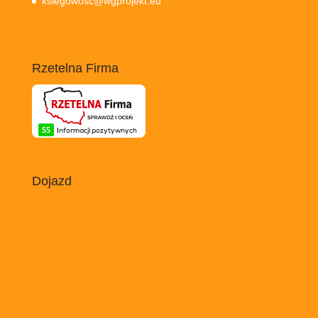
ksiegowosc@wgprojekt.eu
Rzetelna Firma
Dojazd