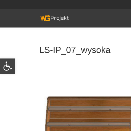
Skip
to
content
LS-IP_07_wysoka
Otwórz pasek narzędzi