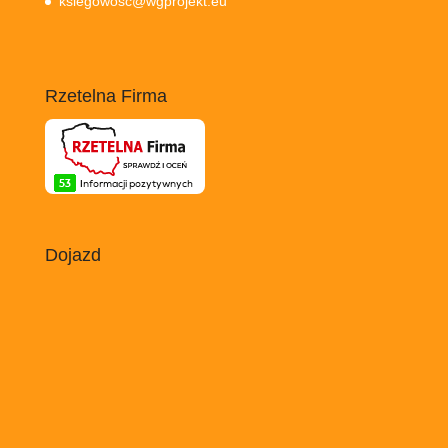
ksiegowosc@wgprojekt.eu
Rzetelna Firma
Dojazd