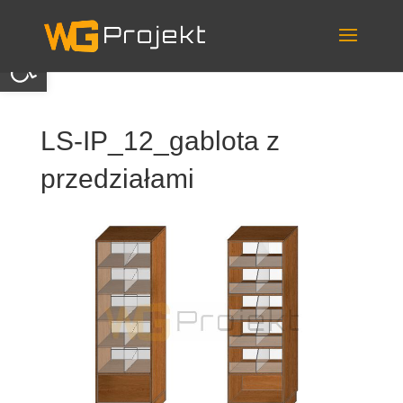
Skip
to
content
Otwórz pasek narzędzi
LS-IP_12_gablota z
przedziałami