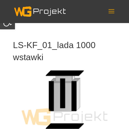
Skip
to
content
Otwórz pasek narzędzi
LS-KF_01_lada 1000
wstawki