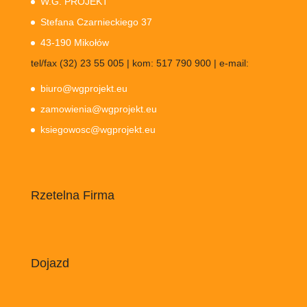
W.G. PROJEKT
Stefana Czarnieckiego 37
43-190 Mikołów
tel/fax (32) 23 55 005 | kom: 517 790 900 | e-mail:
biuro@wgprojekt.eu
zamowienia@wgprojekt.eu
ksiegowosc@wgprojekt.eu
Rzetelna Firma
Dojazd