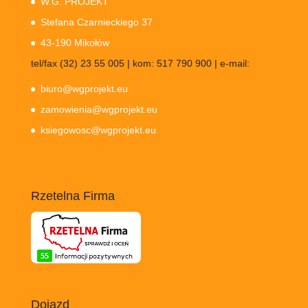
W.G. PROJEKT
Stefana Czarnieckiego 37
43-190 Mikołów
tel/fax (32) 23 55 005 | kom: 517 790 900 | e-mail:
biuro@wgprojekt.eu
zamowienia@wgprojekt.eu
ksiegowosc@wgprojekt.eu
Rzetelna Firma
Dojazd