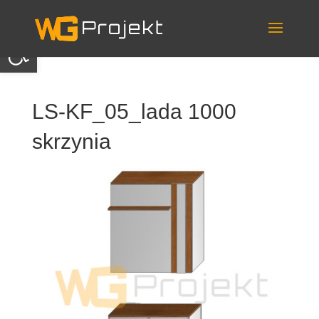
Skip
to
content
Otwórz pasek narzędzi
LS-KF_05_lada 1000
skrzynia