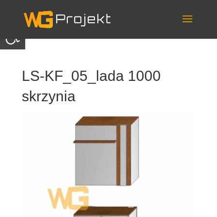
Skip
to
content
Otwórz pasek narzędzi
LS-KF_05_lada 1000
skrzynia