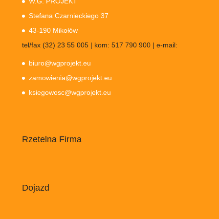
W.G. PROJEKT
Stefana Czarnieckiego 37
43-190 Mikołów
tel/fax (32) 23 55 005 | kom: 517 790 900 | e-mail:
biuro@wgprojekt.eu
zamowienia@wgprojekt.eu
ksiegowosc@wgprojekt.eu
Rzetelna Firma
Dojazd