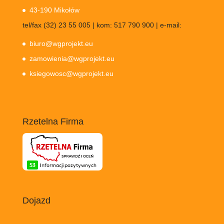
43-190 Mikołów
tel/fax (32) 23 55 005 | kom: 517 790 900 | e-mail:
biuro@wgprojekt.eu
zamowienia@wgprojekt.eu
ksiegowosc@wgprojekt.eu
Rzetelna Firma
Dojazd