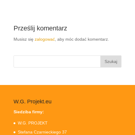
Prześlij komentarz
Musisz się
zalogować
, aby móc dodać komentarz.
Szukaj:
W.G. Projekt.eu
Siedziba firmy:
W.G. PROJEKT
Stefana Czarnieckiego 37