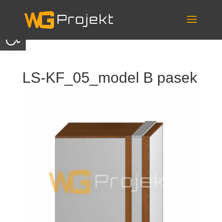
Skip
to
content
Otwórz pasek narzędzi
LS-KF_05_model B pasek