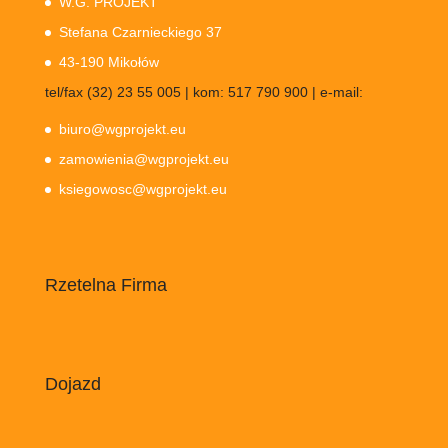
W.G. PROJEKT
Stefana Czarnieckiego 37
43-190 Mikołów
tel/fax (32) 23 55 005 | kom: 517 790 900 | e-mail:
biuro@wgprojekt.eu
zamowienia@wgprojekt.eu
ksiegowosc@wgprojekt.eu
Rzetelna Firma
Dojazd