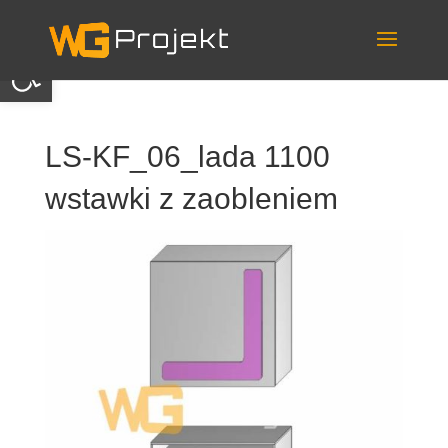
Skip
to
content
Otwórz pasek narzędzi
LS-KF_06_lada 1100
wstawki z zaobleniem