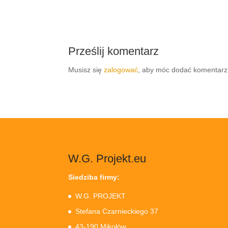
Prześlij komentarz
Musisz się
zalogować
, aby móc dodać komentarz
W.G. Projekt.eu
Siedziba firmy:
W.G. PROJEKT
Stefana Czarnieckiego 37
43-190 Mikołów