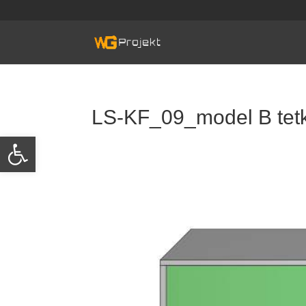
Skip
to
content
LS-KF_09_model B tet
Otwórz pasek narzędzi