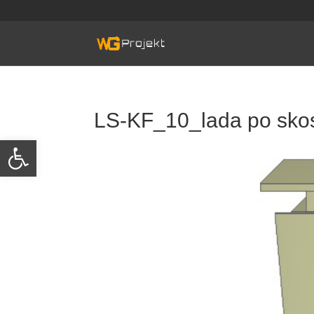
Skip
to
content
LS-KF_10_lada po sko
Otwórz pasek narzędzi