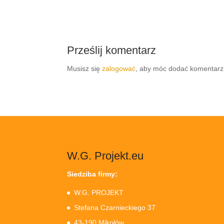
Prześlij komentarz
Musisz się
zalogować
, aby móc dodać komentarz
W.G. Projekt.eu
Siedziba firmy:
W.G. PROJEKT
Stefana Czarnieckiego 37
43-190 Mikołów