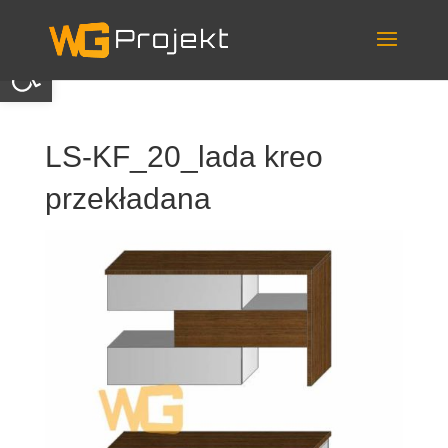
Skip
to
content
Otwórz pasek narzędzi
LS-KF_20_lada kreo
przekładana