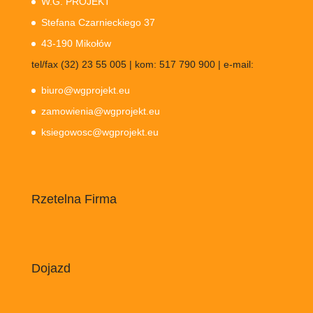
W.G. PROJEKT
Stefana Czarnieckiego 37
43-190 Mikołów
tel/fax (32) 23 55 005 | kom: 517 790 900 | e-mail:
biuro@wgprojekt.eu
zamowienia@wgprojekt.eu
ksiegowosc@wgprojekt.eu
Rzetelna Firma
Dojazd