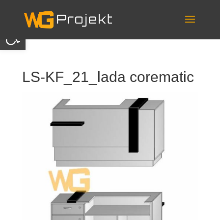
Skip
to
content
Otwórz pasek narzędzi
LS-KF_21_lada corematic