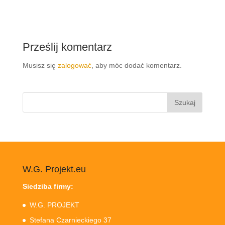
Prześlij komentarz
Musisz się
zalogować
, aby móc dodać komentarz.
Szukaj:
W.G. Projekt.eu
Siedziba firmy:
W.G. PROJEKT
Stefana Czarnieckiego 37