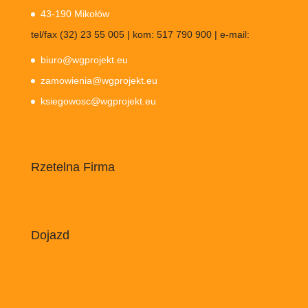
43-190 Mikołów
tel/fax (32) 23 55 005 | kom: 517 790 900 | e-mail:
biuro@wgprojekt.eu
zamowienia@wgprojekt.eu
ksiegowosc@wgprojekt.eu
Rzetelna Firma
Dojazd