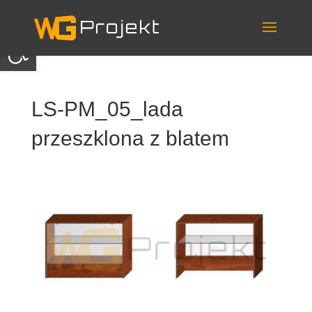
Skip
to
content
Otwórz pasek narzędzi
LS-PM_05_lada
przeszklona z blatem