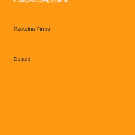
ksiegowosc@wgprojekt.eu
Rzetelna Firma
Dojazd