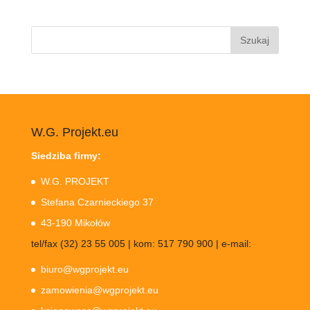
Szukaj:
W.G. Projekt.eu
Siedziba firmy:
W.G. PROJEKT
Stefana Czarnieckiego 37
43-190 Mikołów
tel/fax (32) 23 55 005 | kom: 517 790 900 | e-mail:
biuro@wgprojekt.eu
zamowienia@wgprojekt.eu