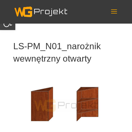
Skip
to
content
Otwórz pasek narzędzi
LS-PM_N01_narożnik
wewnętrzny otwarty