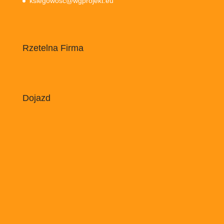
ksiegowosc@wgprojekt.eu
Rzetelna Firma
Dojazd