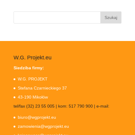
Szukaj:
W.G. Projekt.eu
Siedziba firmy:
W.G. PROJEKT
Stefana Czarnieckiego 37
43-190 Mikołów
tel/fax (32) 23 55 005 | kom: 517 790 900 | e-mail:
biuro@wgprojekt.eu
zamowienia@wgprojekt.eu