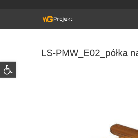
Skip
to
content
LS-PMW_E02_półka na
Otwórz pasek narzędzi