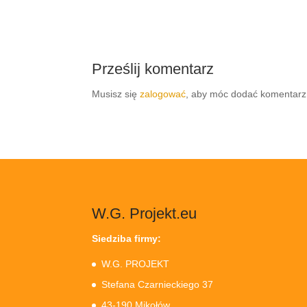
Prześlij komentarz
Musisz się
zalogować
, aby móc dodać komentarz
W.G. Projekt.eu
Siedziba firmy:
W.G. PROJEKT
Stefana Czarnieckiego 37
43-190 Mikołów