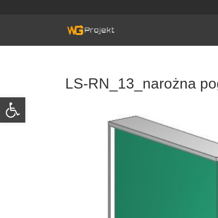
Skip
to
content
LS-RN_13_narożna pog
Otwórz pasek narzędzi