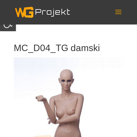
Skip
to
content
Otwórz pasek narzędzi
MC_D04_TG damski