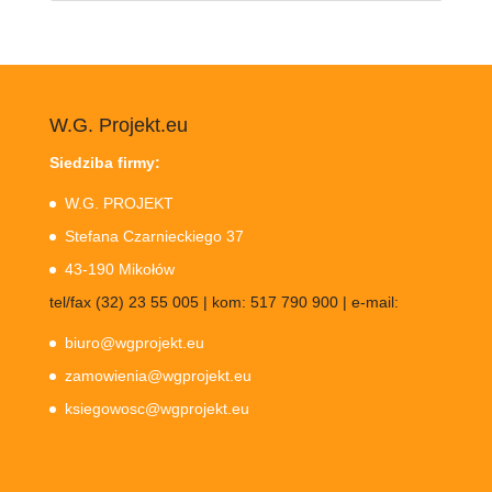
W.G. Projekt.eu
Siedziba firmy:
W.G. PROJEKT
Stefana Czarnieckiego 37
43-190 Mikołów
tel/fax (32) 23 55 005 | kom: 517 790 900 | e-mail:
biuro@wgprojekt.eu
zamowienia@wgprojekt.eu
ksiegowosc@wgprojekt.eu