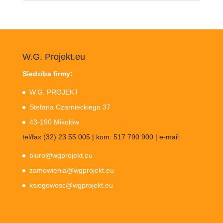
W.G. Projekt.eu
Siedziba firmy:
W.G. PROJEKT
Stefana Czarnieckiego 37
43-190 Mikołów
tel/fax (32) 23 55 005 | kom: 517 790 900 | e-mail:
biuro@wgprojekt.eu
zamowienia@wgprojekt.eu
ksiegowosc@wgprojekt.eu