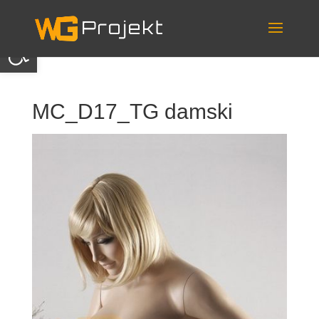
Skip
to
content
Otwórz pasek narzędzi
MC_D17_TG damski