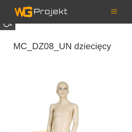
Skip
to
content
Otwórz pasek narzędzi
MC_DZ08_UN dziecięcy