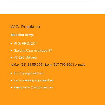
W.G. Projekt.eu
Siedziba firmy:
W.G. PROJEKT
Stefana Czarnieckiego 37
43-190 Mikołów
tel/fax (32) 23 55 005 | kom: 517 790 900 | e-mail:
biuro@wgprojekt.eu
zamowienia@wgprojekt.eu
ksiegowosc@wgprojekt.eu