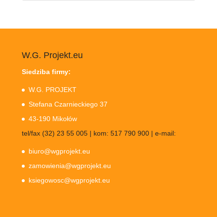
W.G. Projekt.eu
Siedziba firmy:
W.G. PROJEKT
Stefana Czarnieckiego 37
43-190 Mikołów
tel/fax (32) 23 55 005 | kom: 517 790 900 | e-mail:
biuro@wgprojekt.eu
zamowienia@wgprojekt.eu
ksiegowosc@wgprojekt.eu