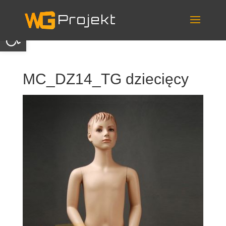
Skip
to
content
Otwórz pasek narzędzi
MC_DZ14_TG dziecięcy