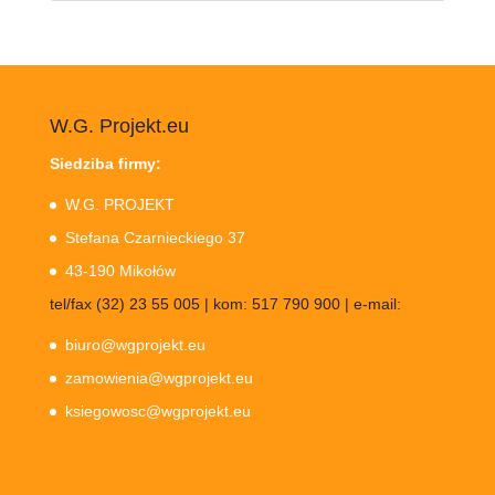
W.G. Projekt.eu
Siedziba firmy:
W.G. PROJEKT
Stefana Czarnieckiego 37
43-190 Mikołów
tel/fax (32) 23 55 005 | kom: 517 790 900 | e-mail:
biuro@wgprojekt.eu
zamowienia@wgprojekt.eu
ksiegowosc@wgprojekt.eu