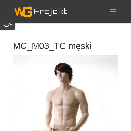
Skip
to
content
Otwórz pasek narzędzi
MC_M03_TG męski